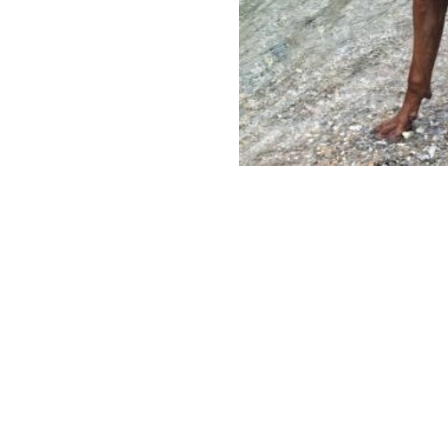
Società Protezione Animali
Locarno e Valli
Via Stradonino 2