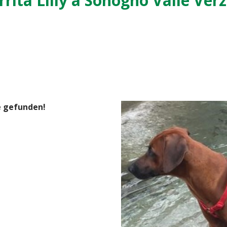
rita Lilly a Sonogno Valle Ver
e gefunden!