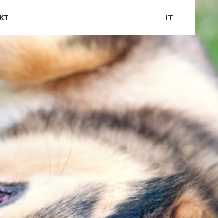
IT
KT