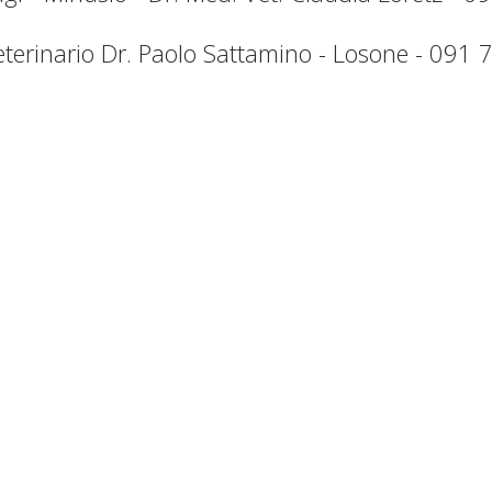
terinario Dr. Paolo Sattamino - Losone -
091 7
Polizza di versamento QR
Società Protezione Animali