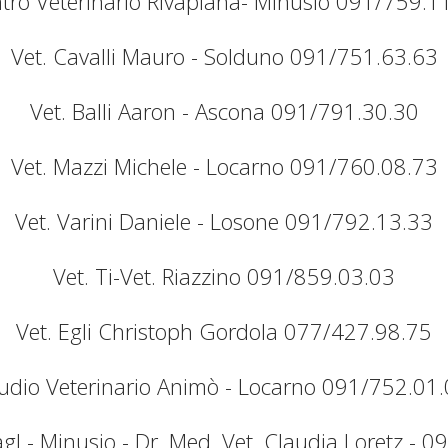
tro Veterinario Rivapiana- Minusio 091/759.1
Vet. Cavalli Mauro - Solduno 091/751.63.63
Vet. Balli Aaron - Ascona 091/791.30.30
Vet. Mazzi Michele - Locarno 091/760.08.73
Vet. Varini Daniele - Losone 091/792.13.33
Vet. Ti-Vet. Riazzino 091/859.03.03
Vet. Egli Christoph Gordola 077/427.98.75
udio Veterinario Animò - Locarno 091/752.01
gl - Minusio - Dr. Med. Vet. Claudia Loretz - 