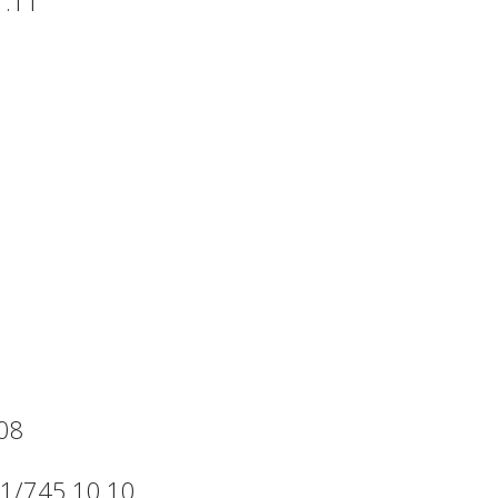
1.11
.08
091/745.10.10