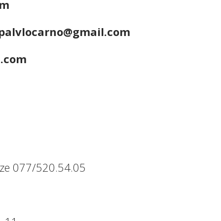
om
- spalvlocarno@gmail.com
l.com
nze 077/520.54.05