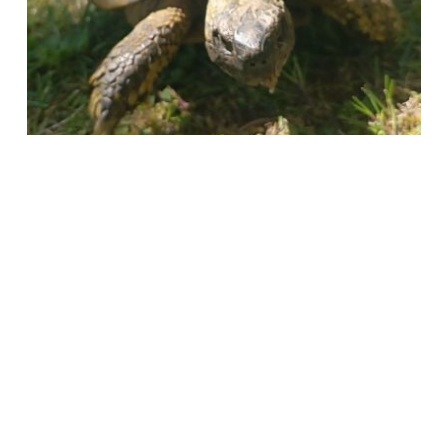
Società Protezione Animali
Locarno e Valli
Via Stradonino 2