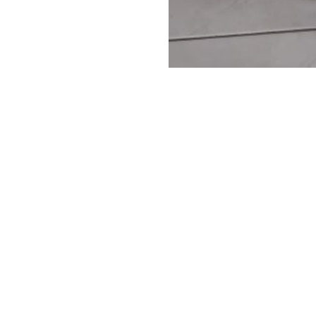
Società Protezione Animali
Locarno e Valli
Via Stradonino 2
CH 6596 Gordola
Tel +41 91 859 39 69