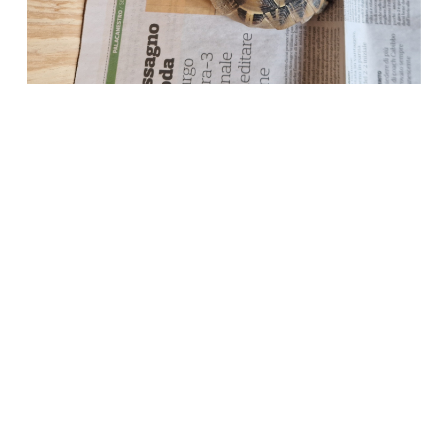
Società Protezione Animali
Locarno e Valli
Via Stradonino 2
CH 6596 Gordola
Tel +41 91 859 39 69