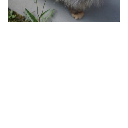
Società Protezione Animali
Locarno e Valli
Via Stradonino 2
CH 6596 Gordola
Tel +41 91 859 39 69