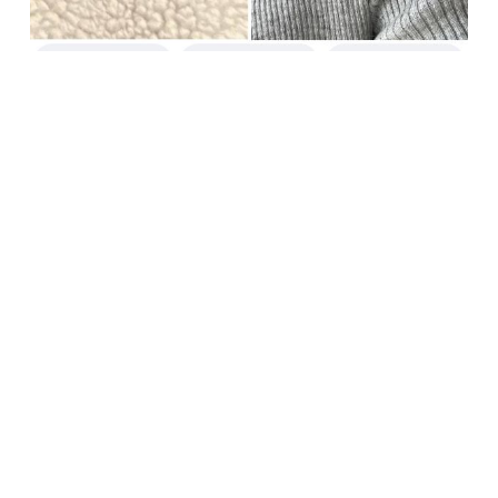
Società Protezione Animali
Locarno e Valli
Via Stradonino 2
CH 6596 Gordola
Tel +41 91 859 39 69
Fax +41 91 859 38 45
protezioneanimalilocarno@gmail.com