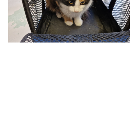
Società Protezione Animali
Locarno e Valli
Via Stradonino 2