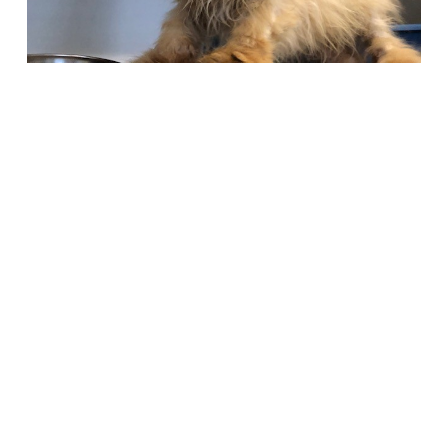
Società Protezione Animali
Locarno e Valli
Via Stradonino 2
CH 6596 Gordola
Tel +41 91 859 39 69
Fax +41 91 859 38 45