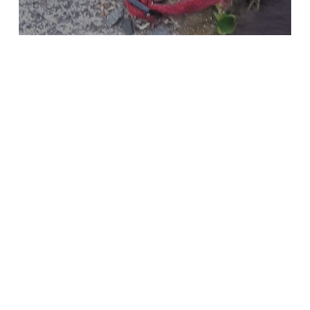
Società Protezione Animali
Locarno e Valli
Via Stradonino 2
CH 6596 Gordola
Tel +41 91 859 39 69
Fax +41 91 859 38 45
protezioneanimalilocarno@gmail.com