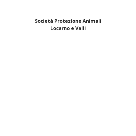
Società Protezione Animali
Locarno e Valli
Via Stradonino 2
CH 6596 Gordola
Tel +41 91 859 39 69
Fax +41 91 859 38 45
protezioneanimalilocarno@gmail.com