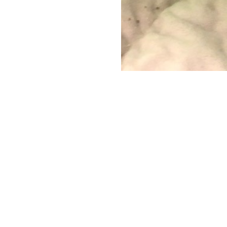
Società Protezione Animali
Locarno e Valli
Via Stradonino 2
CH 6596 Gordola