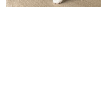
Società Protezione Animali
Locarno e Valli
Via Stradonino 2
CH 6596 Gordola
Tel +41 91 859 39 69
Fax +41 91 859 38 45
protezioneanimalilocarno@gmail.com