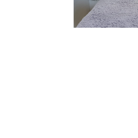
Società Protezione Animali
Locarno e Valli
Via Stradonino 2
CH 6596 Gordola
Tel +41 91 859 39 69