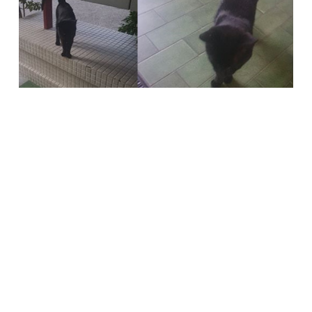
Società Protezione Animali
Locarno e Valli
Via Stradonino 2