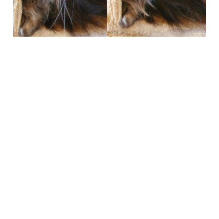
Società Protezione Animali
Locarno e Valli
Via Stradonino 2
CH 6596 Gordola
Tel +41 91 859 39 69