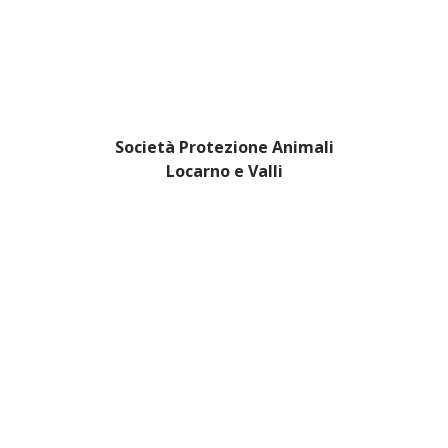
Società Protezione Animali
Locarno e Valli
Via Stradonino 2
CH 6596 Gordola
Tel +41 91 859 39 69
Fax +41 91 859 38 45
protezioneanimalilocarno@gmail.com