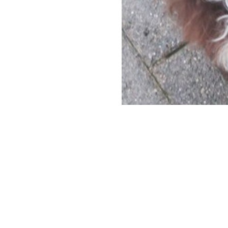
Società Protezione Animali
Locarno e Valli