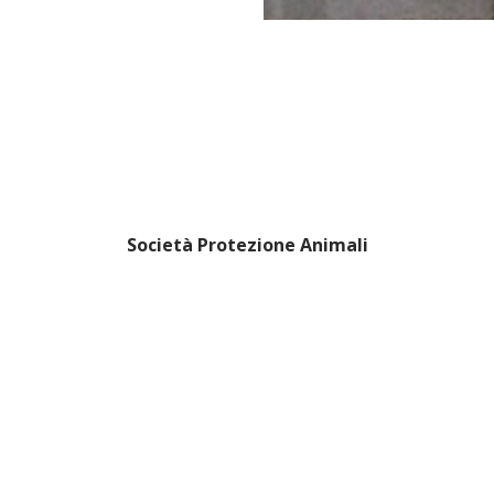
Società Protezione Animali
Locarno e Valli
Via Stradonino 2
CH 6596 Gordola
Tel +41 91 859 39 69
Fax +41 91 859 38 45
protezioneanimalilocarno@gmail.com