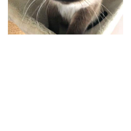
Società Protezione Animali
Locarno e Valli
Via Stradonino 2
CH 6596 Gordola