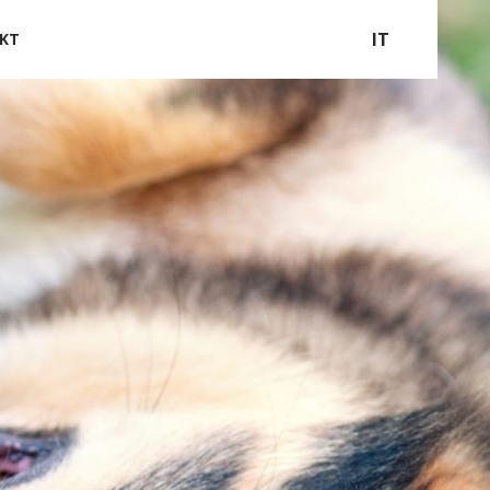
IT
KT