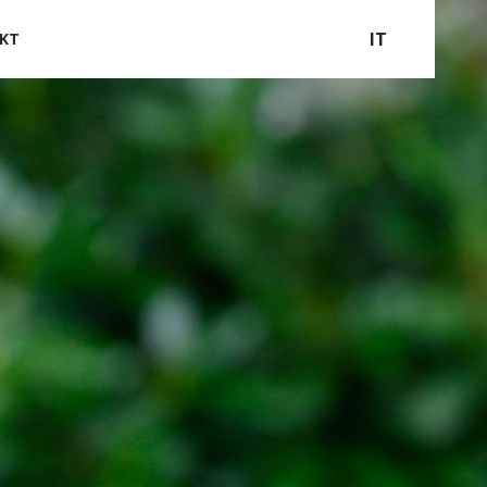
IT
KT