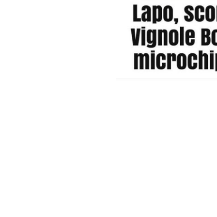
Società Protezione Animali
Locarno e Valli
Via Stradonino 2