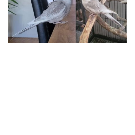
Società Protezione Animali
Locarno e Valli
Via Stradonino 2
CH 6596 Gordola