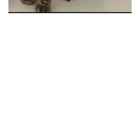
Società Protezione Animali
Locarno e Valli
Via Stradonino 2
CH 6596 Gordola
Tel +41 91 859 39 69
Fax +41 91 859 38 45
protezioneanimalilocarno@gmail.com