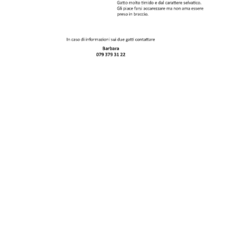
Società Protezione Animali
Locarno e Valli
Via Stradonino 2