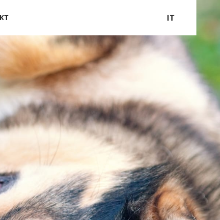
IT
KT