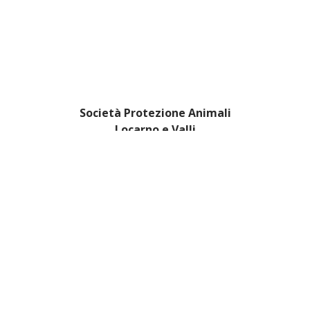
Società Protezione Animali
Locarno e Valli
Via Stradonino 2
CH 6596 Gordola
Tel +41 91 859 39 69
Fax +41 91 859 38 45
protezioneanimalilocarno@gmail.com