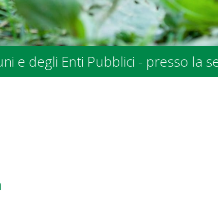
presso la sede SPALV in Via allo Stra
a