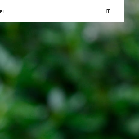
IT
KT