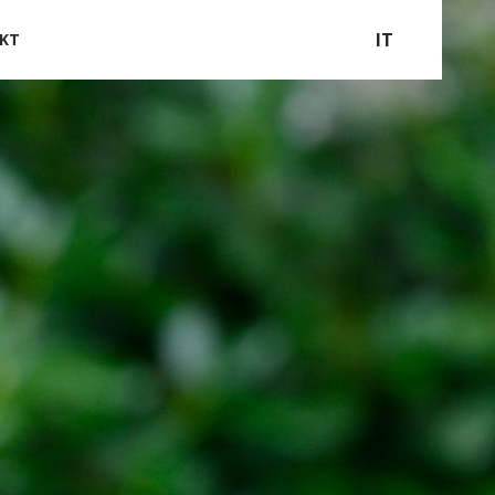
IT
KT