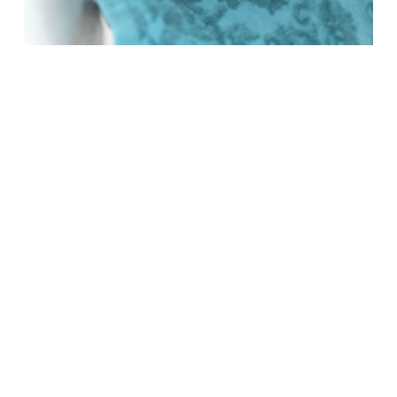
Società Protezione Animali
Locarno e Valli
Via Stradonino 2
CH 6596 Gordola
Tel +41 91 859 39 69
Fax +41 91 859 38 45
protezioneanimalilocarno@gmail.com