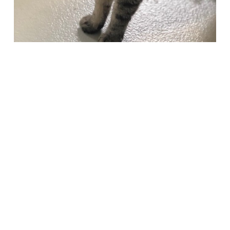
Società Protezione Animali
Locarno e Valli
Via Stradonino 2
CH 6596 Gordola
Tel +41 91 859 39 69