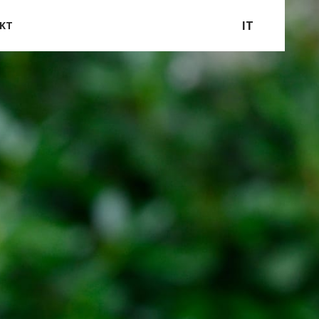
IT
KT