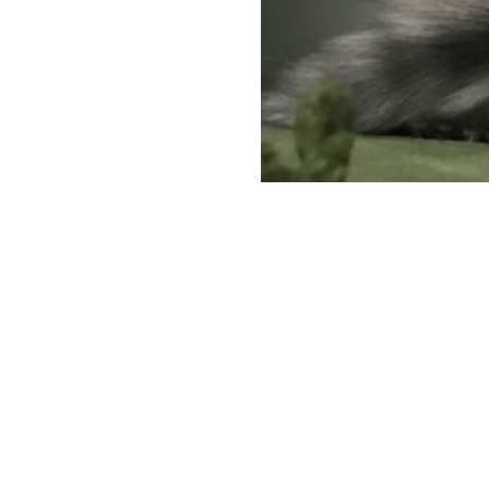
Società Protezione Animali
Locarno e Valli
Via Stradonino 2