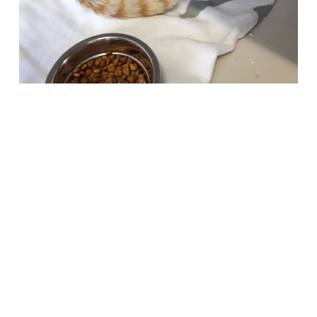
Società Protezione Animali
Locarno e Valli
Via Stradonino 2
CH 6596 Gordola