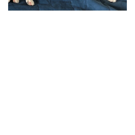
Società Protezione Animali
Locarno e Valli
Via Stradonino 2
CH 6596 Gordola
Tel +41 91 859 39 69
Fax +41 91 859 38 45
protezioneanimalilocarno@gmail.com