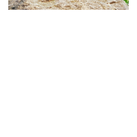
Società Protezione Animali
Locarno e Valli
Via Stradonino 2
CH 6596 Gordola
Tel +41 91 859 39 69
Fax +41 91 859 38 45
protezioneanimalilocarno@gmail.com