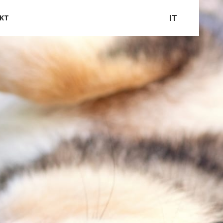
IT
KT