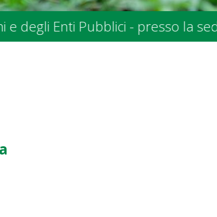
SPALV in Via allo Stradonino 2 a Gord
na