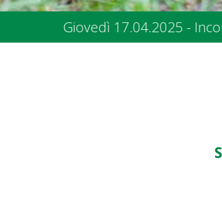
 con i rappresentanti dei Comuni e d
S