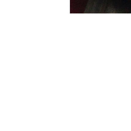
Società Protezione Animali
Locarno e Valli