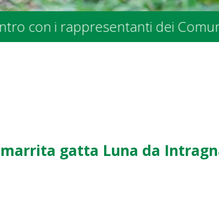
egli Enti Pubblici - presso la sede 
marrita gatta Luna da Intrag