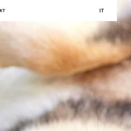
IT
KT