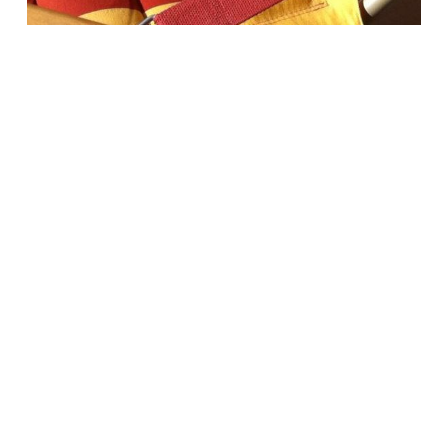
Società Protezione Animali
Locarno e Valli
Via Stradonino 2
CH 6596 Gordola
Tel +41 91 859 39 69
Fax +41 91 859 38 45
protezioneanimalilocarno@gmail.com