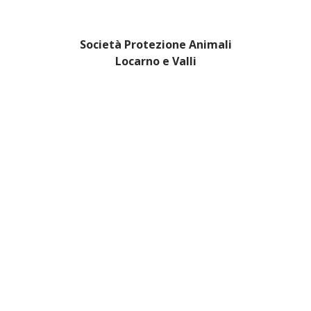
Società Protezione Animali
Locarno e Valli
Via Stradonino 2
CH 6596 Gordola
Tel +41 91 859 39 69
Fax +41 91 859 38 45
protezioneanimalilocarno@gmail.com