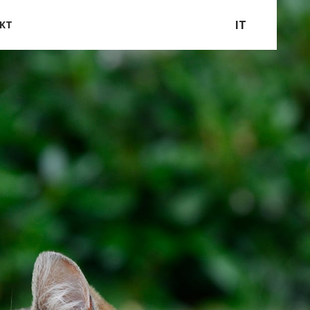
IT
KT