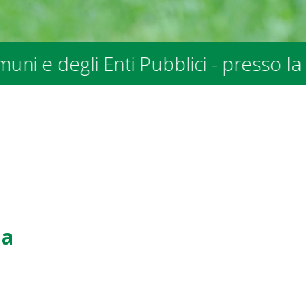
- presso la sede SPALV in Via allo S
na