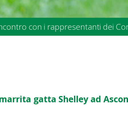
ti dei Comuni e degli Enti Pubblici 
marrita gatta Shelley ad Asco