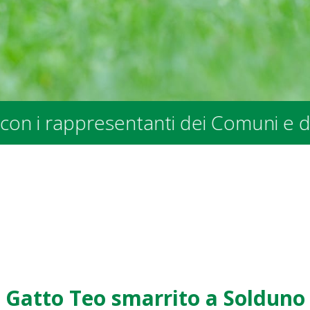
i e degli Enti Pubblici - presso la 
Gatto Teo smarrito a Solduno