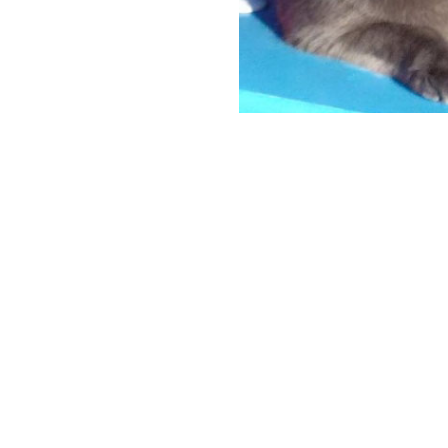
Società Protezione Animali
Locarno e Valli
Via Stradonino 2
CH 6596 Gordola