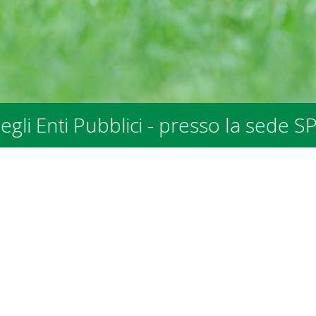
sede SPALV in Via allo Stradonino 2 a