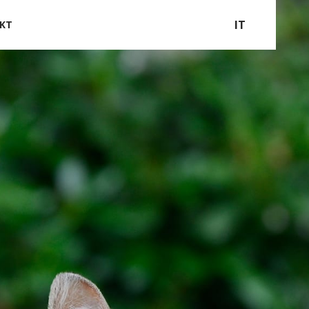
IT
KT