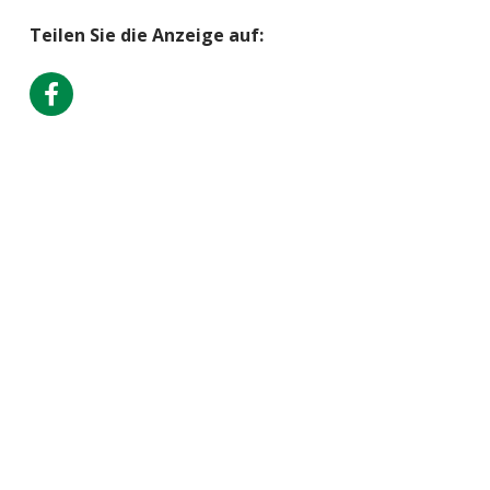
Teilen Sie die Anzeige auf:
Società Protezione Animali
Locarno e Valli
Via Stradonino 2
CH 6596 Gordola