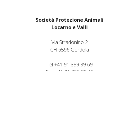
Società Protezione Animali
Locarno e Valli
Via Stradonino 2
CH 6596 Gordola
Tel +41 91 859 39 69
Fax +41 91 859 38 45
protezioneanimalilocarno@gmail.com