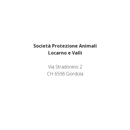
Società Protezione Animali
Locarno e Valli
Via Stradonino 2
CH 6596 Gordola
Tel +41 91 859 39 69
Fax +41 91 859 38 45
protezioneanimalilocarno@gmail.com